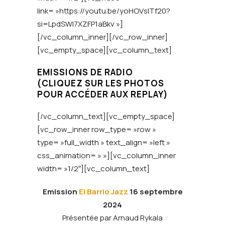
link= »https://youtu.be/yoHOVsITf20?
si=LpdSWl7XZFP1aBkv »]
[/vc_column_inner][/vc_row_inner]
[vc_empty_space][vc_column_text]
EMISSIONS DE RADIO
(CLIQUEZ SUR LES PHOTOS
POUR ACCÉDER AUX REPLAY)
[/vc_column_text][vc_empty_space]
[vc_row_inner row_type= »row »
type= »full_width » text_align= »left »
css_animation= » »][vc_column_inner
width= »1/2″][vc_column_text]
Emission
El Barrio Jazz
16 septembre
2024
Présentée par Arnaud Rykala