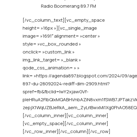
Radio Boomerang 89.7 FM
[/vc_column_text][vc_empty_space
height= »16px »][vc_single_image
image= »1691″ alignment= »center »
style= »vc_box_rounded »
onclick= »custom_link »
img_link_target= »_blank »
qode_css_animation= » »
link= »https://agenda897.blogspot.com/2024/09/ag
897-du-28092024-rediff-dim-2909.html?
spref=fb&fbclid=IwY2xjawGVf-
pleHRuA2FlbQIxMQABHVnbAZiN8vxm1fSWB7JPTakzV
zepjX1WqUZBJeRkA_aem_ZyLrIBwxMi1Xg0FhAO58EQ 
[/vc_column_inner][vc_column_inner]
[vc_empty_space][/vc_column_inner]
[/vc_row_inner][/vc_column][/vc_row]