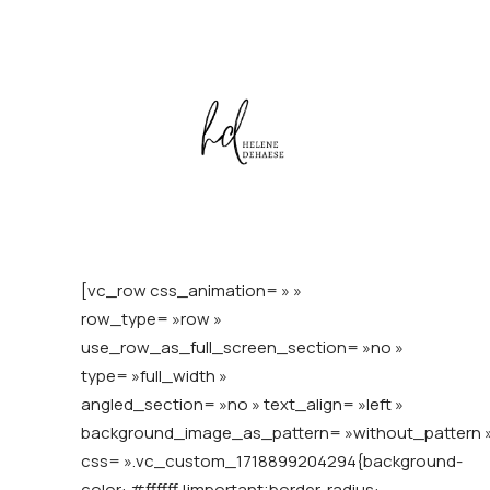
[vc_row css_animation= » »
row_type= »row »
use_row_as_full_screen_section= »no »
type= »full_width »
angled_section= »no » text_align= »left »
background_image_as_pattern= »without_pattern 
css= ».vc_custom_1718899204294{background-
color: #ffffff !important;border-radius: