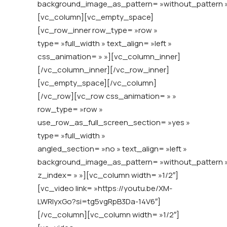
background_image_as_pattern= »without_pattern 
[vc_column][vc_empty_space]
[vc_row_inner row_type= »row »
type= »full_width » text_align= »left »
css_animation= » »][vc_column_inner]
[/vc_column_inner][/vc_row_inner]
[vc_empty_space][/vc_column]
[/vc_row][vc_row css_animation= » »
row_type= »row »
use_row_as_full_screen_section= »yes »
type= »full_width »
angled_section= »no » text_align= »left »
background_image_as_pattern= »without_pattern 
z_index= » »][vc_column width= »1/2″]
[vc_video link= »https://youtu.be/XM-
LWRIyxGo?si=tg5vgRpB3Da-14V6″]
[/vc_column][vc_column width= »1/2″]