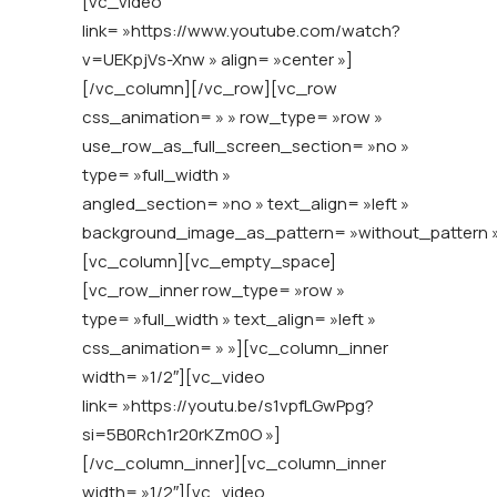
[vc_video
link= »https://www.youtube.com/watch?
v=UEKpjVs-Xnw » align= »center »]
[/vc_column][/vc_row][vc_row
css_animation= » » row_type= »row »
use_row_as_full_screen_section= »no »
type= »full_width »
angled_section= »no » text_align= »left »
background_image_as_pattern= »without_pattern 
[vc_column][vc_empty_space]
[vc_row_inner row_type= »row »
type= »full_width » text_align= »left »
css_animation= » »][vc_column_inner
width= »1/2″][vc_video
link= »https://youtu.be/s1vpfLGwPpg?
si=5B0Rch1r20rKZm0O »]
[/vc_column_inner][vc_column_inner
width= »1/2″][vc_video