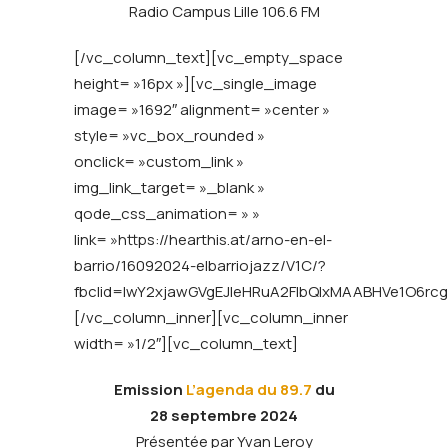
Radio Campus Lille 106.6 FM
[/vc_column_text][vc_empty_space
height= »16px »][vc_single_image
image= »1692″ alignment= »center »
style= »vc_box_rounded »
onclick= »custom_link »
img_link_target= »_blank »
qode_css_animation= » »
link= »https://hearthis.at/arno-en-el-
barrio/16092024-elbarriojazz/V1C/?
fbclid=IwY2xjawGVgEJleHRuA2FlbQIxMAABHVe1O6
[/vc_column_inner][vc_column_inner
width= »1/2″][vc_column_text]
Emission
L’agenda du 89.7
du
28 septembre 2024
Présentée par Yvan Leroy