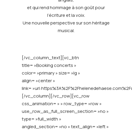
et qui rend hommage à son goût pour
l’écriture et la voix.
Une nouvelle perspective sur son héritage
musical.
[/vc_column_text][vc_btn
title= »Booking concerts »
color= »primary » size= »lg »
align= »center »
link= »url:https%3A%2F%2Fhelenedehaese.com%2Fco
[/vc_column][/vc_row][vc_row
css_animation= » » row_type= »row »
use_row_as_full_screen_section= »no »
type= »full_width »
angled_section= »no » text_align= »left »